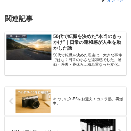
関連記事
50代で転職を決めた“本当のきっ
仕事・キャリア
かけ”｜日常の違和感が人生を動
かした話
50代で転職を決めた理由は、大きな事件
ではなく日常の小さな違和感でした。通
勤・呼吸・昼休み…積み重なった変化が
導いた決断をリアルに語ります。
🎉 ついにX-E5をお迎え！カメラ熱、再燃
中。